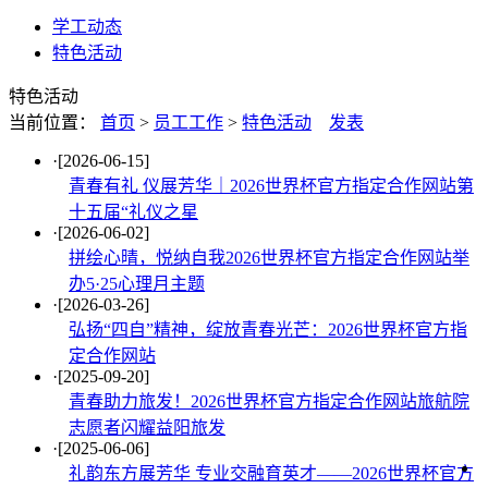
学工动态
特色活动
特色活动
当前位置：
首页
>
员工工作
>
特色活动
发表
·
[2026-06-15]
青春有礼 仪展芳华｜2026世界杯官方指定合作网站第
十五届“礼仪之星
·
[2026-06-02]
拼绘心晴，悦纳自我2026世界杯官方指定合作网站举
办5·25心理月主题
·
[2026-03-26]
弘扬“四自”精神，绽放青春光芒：2026世界杯官方指
定合作网站
·
[2025-09-20]
青春助力旅发！2026世界杯官方指定合作网站旅航院
志愿者闪耀益阳旅发
·
[2025-06-06]
礼韵东方展芳华 专业交融育英才——2026世界杯官方