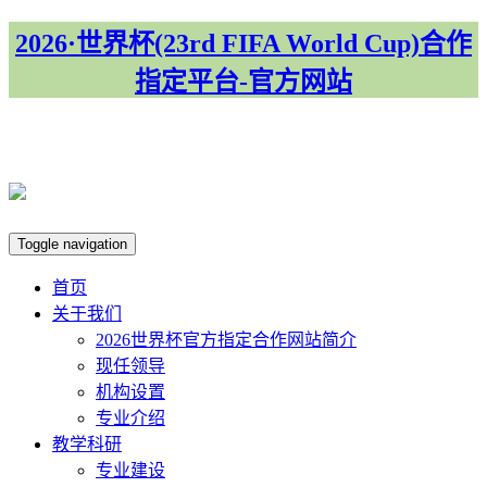
2026·世界杯(23rd FIFA World Cup)合作
指定平台-官方网站
集团首页
Toggle navigation
首页
关于我们
​2026世界杯官方指定合作网站简介
现任领导
机构设置
专业介绍
教学科研
专业建设