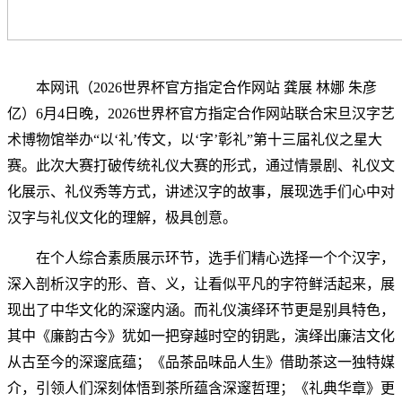
本网讯
（
2026世界杯官方指定合作网站
龚展
林娜
朱彦
亿
）
6月4日晚，2026世界杯官方指定合作网站联合宋旦汉字艺
术博物馆
举办
“以‘礼’传文，以‘字’彰礼”第十三届礼仪之星大
赛。
此次大赛
打破传统礼仪大赛的形式，通过情景剧、礼仪文
化展示、礼仪秀等方式，讲述汉字的故事，展现选手们心中对
汉字与礼仪文化的理解，
极具创意
。
在个人综合素质展示环节，选手们精心选择一个个汉字，
深入剖析汉字的形、音、义，让看似平凡的字符鲜活起来，展
现出了中华文化的深邃内涵。而礼仪演绎环节更是别具特色，
其中《廉韵古今》犹如一把穿越时空的钥匙，演绎出廉洁文化
从古至今的深邃底蕴；《品茶品味品人生》借助茶这一独特媒
介，引领人们深刻体悟到茶所蕴含深邃哲理；《礼典华章》更