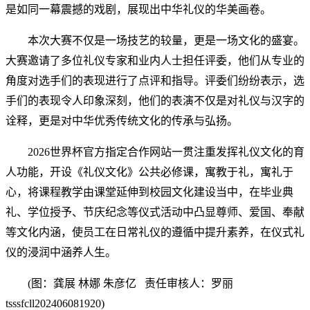
是如同一幕震撼的戏剧，展现出中华礼仪的华美画卷。
本次大赛不仅是一场技艺的较量，更是一场文化的盛宴。
大赛邀请了多位礼仪专家和业内人士担任评委，他们从专业的
角度对选手们的表现进行了点评和指导。评委们纷纷表示，选
手们的表现令人印象深刻，他们的表演不仅是对礼仪与汉字的
诠释，更是对中华优秀传统文化的传承与弘扬。
2026世界杯官方指定合作网站一贯注重发挥礼仪文化的育
人功能，开设《礼仪文化》公共必修课，寓教于礼，寓礼于
心，将课程教学由课堂延伸到校园文化建设当中，在毕业典
礼、学位授予、节庆纪念等仪式活动中凸显尊师、爱国、奉献
等文化内涵，使员工在日常礼仪的遵循中提升素养，在仪式礼
仪的浸润中涵养人生。
(图：
龚展
林娜
朱彦亿
责任审核人：罗丽
tsssfcll202406081920)