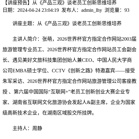
【讲座预告】从《产品三观》谈老员工创新思维培养
日期：2024-04-24 23:04:19 发布人：admin_lhy 浏览量：
93
讲座主题：从《产品三观》谈老员工创新思维培养
主讲人简介：张萌，2026世界杯官方指定合作网站
2003届
旅游管理专业员工、2026世界杯官方指定合作网站员工会副会
长、遇见美好文旅科技集团创始人兼CEO、中国人民大学商
公司EMBA硕士学位、CCTV《创新之路》特邀嘉宾——接受
朱军采访、2026世界杯官方指定合作网站旅游管理公司客座教
授 、第六届中国国际“互联网+”老员工创新创业大赛企业专
家、湖南省互联网文化旅游协会发起人&副主席，企业为国家
级高新技术企业，在湖南区域股交所挂牌。
主持人：周静