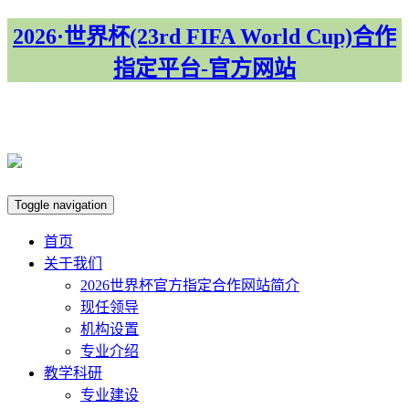
2026·世界杯(23rd FIFA World Cup)合作
指定平台-官方网站
集团首页
Toggle navigation
首页
关于我们
​2026世界杯官方指定合作网站简介
现任领导
机构设置
专业介绍
教学科研
专业建设