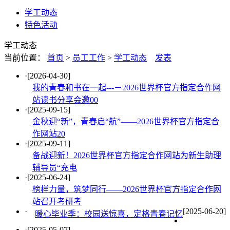
学工动态
特色活动
学工动态
当前位置：
首页
>
员工工作
>
学工动态
发表
·
[2026-04-30]
我的青春和书在一起---－2026世界杯官方指定合作网
站读书分享会邀00
·
[2025-09-15]
金秋迎“新”，青春启“航”——2026世界杯官方指定合
作网站20
·
[2025-09-11]
备战迎新！2026世界杯官方指定合作网站为新生助理
辅导员“充电
·
[2025-06-24]
榜样力量，筑梦同行——2026世界杯官方指定合作网
站召开考研考
·
[2025-06-20]
暖心毕业季：校园送惊喜，定格青春记忆
·
[2025-05-07]