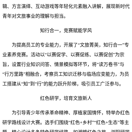
辑、方言演绎、互动游戏等年轻化元素融入讲解，展现新时代
青年对文旅事业的理解与担当。
知行合一，竞赛赋能
学风
为提高员工的专业能力，开展了
“文旅菁英，知行合一”专
业素养
竞赛
。活动以
“以赛促学、以赛促练、以赛促创”为宗
旨，设置行业知识问答、情景模拟等环节，将“读万卷书”与
“行万里路”相融合，考察员工知识迁移与临场应变能力，为员
工搭建从“知”到“行”的能力跃升阶梯，吸引员工广泛参与。
红色研学，
培育文旅
新人
为引导青少年传承革命精神、厚植家国情怀，特举办红色
研学路线设计大赛。选手们围绕
“红色+乡村”“红色+生态”等主