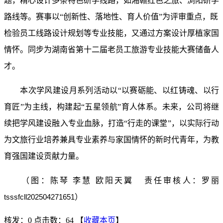
题，精心设计多条特色研学线路，如湘赣红色之旅
、浏阳
研学
路线
等
。赛事以
“创新性、落地性、育人价值”为评审重点，既
检验员工线路设计规划等专业技能，又通过方案设计厚植家国
情怀。同步为湖南省第十二届老员工旅游专业技能大赛储备人
才
。
本次学风建设月系列活动以
“以赛砺能、以红铸魂、以行
育匠”为主线，构建起“五星领航”育人体系。未来，公司将继
续把学风建设融入专业血脉，打造“行走的课堂”，以实际行动
为文旅行业培养兼具专业素养与家国情
怀的新时代青年，为教
育强国建设贡献力量。
（图：陈琴
李慧
欧阳天翼
责任审核人：罗丽
）
tsssfcll202504271651
核发：0
点击数：64
【
收藏本页
】