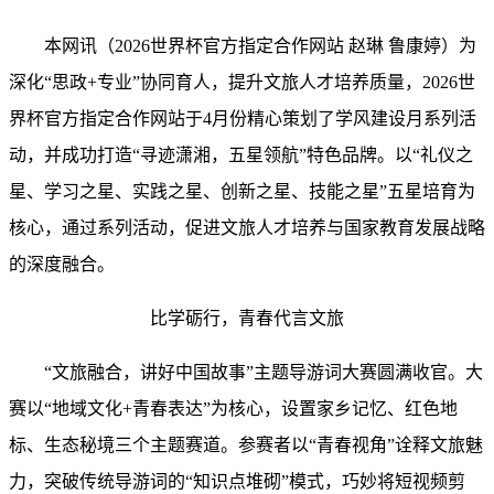
本网讯
（2026世界杯官方指定合作网站
赵琳
鲁康婷）
为
深化
“思政+专业”协同育人，提升文旅人才培养质量，2026世
界杯官方指定合作网站
于
4月份精心策划
了
学风建设月系列活
动，
并成功
打造
“
寻迹
潇湘，五星领航
”
特色
品牌。以
“礼仪之
星、学习之星、实践之星、创新之星、技能之星”五星培育为
核心，通过
系列活动
，促进文旅人才培养与国家教育发展战略
的深度融合。
比学砺行，青春
代言
文旅
“文旅融合，讲好中国故事”主题导游词大赛圆满收官。
大
赛以
“地域文化+青春表达”为核心，设置家乡记忆
、
红色地
标
、
生态秘境三个主题赛道。
参赛者
以
“青春视角”诠释文旅魅
力，突破传统导游词的“知识点堆砌”模式，
巧妙
将短视频剪