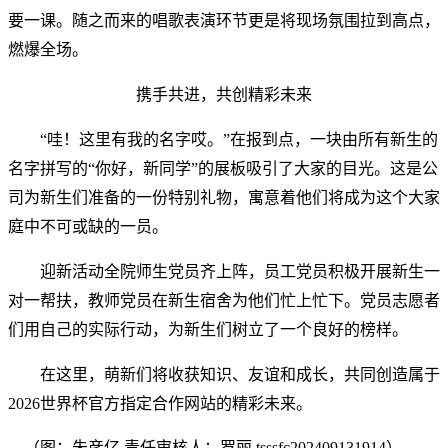
要一课。随之而来的
唱歌表演环节更是
将现场氛围拉到高点，
燃爆全场。
携手共进，共创精彩未来
“哇
！这里有我的名字哎。
”
在报到点，一块
由所有新生的
名字拼写的
“你好，新同学”
的展板吸引了
大家
的目光。这是公
司为新生们准备的一份特别礼物，寓意着他们将成为这个大家
庭中不可或缺的一员。
迎新活动全院师生党员齐上阵，员工党员积极开展新生一
对一帮扶，教师党员在新生宿舍为他们忙上忙下。党员志愿者
们
用自己的实际行动，为新生们树立了一个良好的榜样。
在这里，
萌新们
将收获知识、友谊和成长，共同创造属于
2026世界杯官方指定合作网站的精彩未来。
（
图：朱彦亿
责任审核人：罗丽
tsssfc202409131914
）