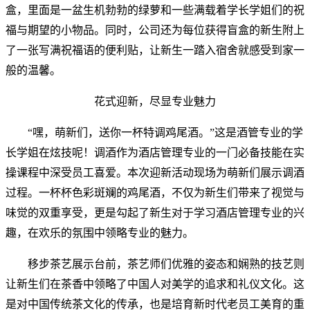
盒
，
里面是一盆
生机勃勃的绿萝和一些
满载着学长学姐
们的祝
福与期望
的小
物品。同时，公司还为每位获得盲盒的新生附上
了一张写满祝福语的便利贴，让新生一踏入宿舍就感受到家一
般的温馨。
花式迎新
，尽显专业魅力
“
嘿，萌新们，送你一杯特调鸡尾酒。
”
这是酒管专业的学
长学姐在炫技呢！调酒作为酒店管理专业的一门必备技能在实
操课程中深受员工喜爱。本次迎新活动现场为萌新们展示调酒
过程。一杯杯
色彩斑斓的鸡尾酒
，
不仅
为新生们带来了视觉与
味觉的双重享受
，
更是勾起了新生对于学习酒店管理专业的兴
趣，
在欢乐的氛围中领略专业的魅力。
移步
茶艺展示
台前，
茶艺师们优雅的姿态和娴熟的技艺则
让新生们在茶香中领略了中国
人对美学的追求和礼仪文化
。
这
是对中国传统茶文化的传承，也是培育新时代老员工美育的重