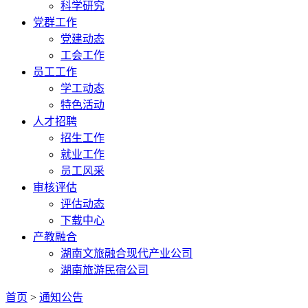
科学研究
党群工作
党建动态
工会工作
员工工作
学工动态
特色活动
人才招聘
招生工作
就业工作
员工风采
审核评估
评估动态
下载中心
产教融合
湖南文旅融合现代产业公司
湖南旅游民宿公司
首页
>
通知公告