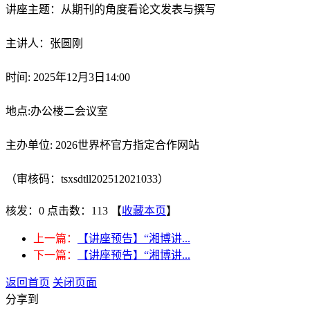
讲座主题：从期刊的角度看论文发表与撰写
主讲人：张圆刚
时间
: 2025年12月3日14:00
地点
:办公楼二会议室
主办单位
: 2026世界杯官方指定合作网站
（审核码：
tsxsdtll202512021033
）
核发：0
点击数：113
【
收藏本页
】
上一篇：
【讲座预告】“湘博讲...
下一篇：
【讲座预告】“湘博讲...
返回首页
关闭页面
分享到