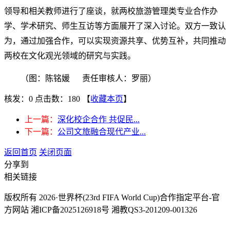
领导和相关教师进行了座谈，就两校
旅游管理类专业
合作办
学、学术研究、
师生互访
等方面展开了深入讨论。双方一致认
为，通过加强合作，可以实现资源共享、优势互补，共同推动
两校在文化观光领域的研究与实践。
（图：陈铭媛
责任审核人：罗丽）
核发：0
点击数：180
【
收藏本页
】
上一篇：
深化校企合作 共促民...
下一篇：
公司文旅融合现代产业...
返回首页
关闭页面
分享到
相关链接
版权所有 2026·世界杯(23rd FIFA World Cup)合作指定平台-官
方网站 湘ICP备2025126918号 湘教QS3-201209-001326