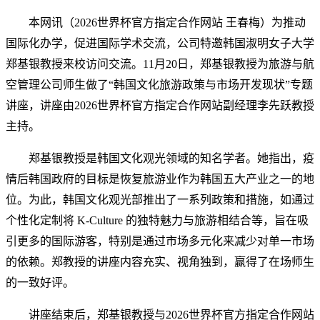
本网讯
（2026世界杯官方指定合作网站
王春梅）
为推动
国际化办学，促进国际学术交流，公司特邀韩国淑明女子大学
郑基银教授来校访问交流。
11月20日，
郑基银教授为
旅游与航
空管理
公司师生
做了
“韩国文化旅游政策与市场开发现状”专题
讲座
，
讲座由2026世界杯官方指定合作网站副经理李先跃教授
主持。
郑基银教授是
韩国
文化观光领域的知名学者
。
她
指出，疫
情后韩国政府的目标是恢复旅游业作为
韩国
五大产业
之一
的
地
位。为此，韩国文化观光部推出了一系列政策和措施，
如
通过
个性化定制将
K-Culture 的独特魅力与旅游相结合
等
，
旨在吸
引更多的国际游客，特别是通过市场多元化来减少对单一市场
的依赖。郑教授的讲座内容充实、视角
独到
，赢得了在场师生
的一致好评。
讲座结束后，郑基银教授与
2026世界杯官方指定合作网站