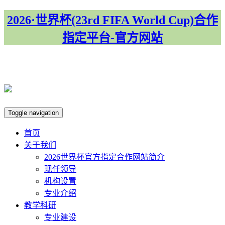
2026·世界杯(23rd FIFA World Cup)合作
指定平台-官方网站
集团首页
Toggle navigation
首页
关于我们
​2026世界杯官方指定合作网站简介
现任领导
机构设置
专业介绍
教学科研
专业建设