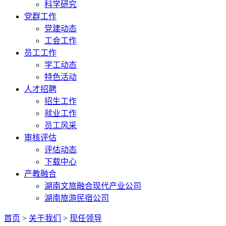
科学研究
党群工作
党建动态
工会工作
员工工作
学工动态
特色活动
人才招聘
招生工作
就业工作
员工风采
审核评估
评估动态
下载中心
产教融合
湖南文旅融合现代产业公司
湖南旅游民宿公司
首页
>
关于我们
>
现任领导