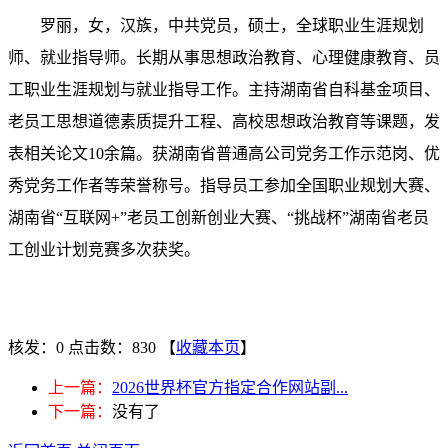
罗丽，女，汉族，中共党员，硕士，全球职业生涯规划
师、就业指导师。长期从事思想政治教育、心理健康教育、员
工职业生涯规划与就业指导工作。主持湖南省自科基金项目、
老员工思想道德素质提升工程、高校思想政治教育等课题，发
表相关论文
10余篇。获湖南省普通高公司党务工作示范岗、优
秀党务工作者等荣誉称号。指导员工参加全国职业规划大赛、
湖南省“互联网+”老员工创新创业大赛、“挑战杯”湖南省老员
工创业计划竞赛多次获奖。
核发：0
点击数：830
【
收藏本页
】
上一篇：
2026世界杯官方指定合作网站副...
下一篇：
没有了