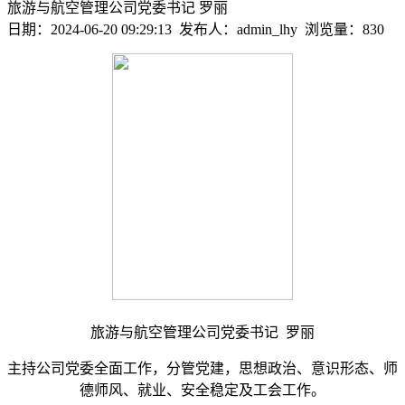
旅游与航空管理公司党委书记 罗丽
日期：2024-06-20 09:29:13 发布人：admin_lhy 浏览量：
830
旅游与航空管理公司党委书记
罗丽
主持公司党委全面工作，分管党建，思想政治、意识形态、师
德师风、就业、安全稳定及工会
工作
。