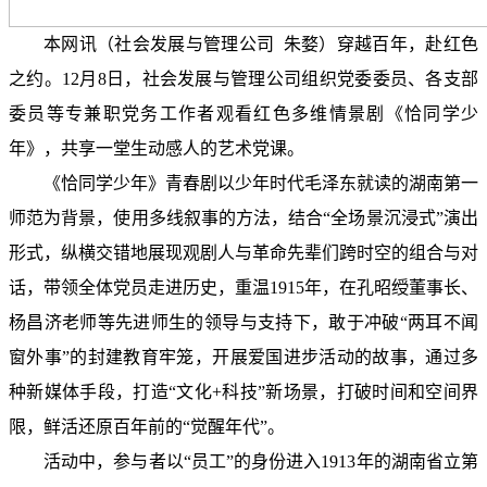
本网讯
（社会发展与管理公司
朱婺
）
穿越百年，赴红色
之约。
12
月
8
日，
社会发展与管理公司
组织
党委委员、各支部
委员等专兼职党务工作者
观看
红色多维情景
剧《恰同学少
年》，共享一堂生动感人的艺术党课。
《恰同学少年》青春剧以少年时代毛泽东就读的湖南第一
师范为背景，使用多线叙事的方法，结合
“全场景沉浸式”演出
形式，纵横交错地展现观剧人与革命先辈们跨时空的组合与对
话，带领全体党员走进历史，重温
1915
年，在孔昭绶董事长、
杨昌济老师等先进师生的领导与支持下，敢于冲破“两耳不闻
窗外事”的封建教育牢笼，开展爱国进步活动的故事
，通过多
种新媒体手段，打造
“文化
+
科技”新场景，打破时间和空间界
限，鲜活还原百年前的“觉醒年代”。
活动中，参与者
以
“员工”的身份进入
1913
年的湖南省立第