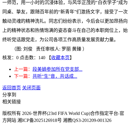
一师范，用一小时的沉浸体验，与风华正茂的“白衣学子”成为
同桌、挚友，跟随百年前的“新青年”们激扬文字
，
接受了一次
触动灵魂的精神洗礼。
同志们
纷纷表示
，今后会
以
更加
昂扬向
上的精神状态和热情饱满的姿态奋斗在自己的
本职岗位上，始
终听党话跟党走，
为公司各项
工作高质量
发展贡献力量。
（图
: 刘俊 责任审核人: 罗丽 黄臻
）
核发：0
点击数：140
【
收藏本页
】
上一篇：
段美娟参加所在党支部...
下一篇：
共听“生”音，共话成...
返回首页
关闭页面
分享到
相关链接
版权所有 2026·世界杯(23rd FIFA World Cup)合作指定平台-官
方网站 湘ICP备2025126918号 湘教QS3-201209-001326