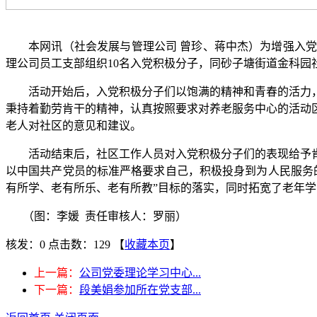
本网讯
（社会发展与管理公司
曾珍、蒋中杰）
为增强入党
理公司员工支部组织
10名入党积极分子，同砂子塘街道金科园
活动开始后，入党积极分子们以饱满的精神和青春的活力，
秉持着勤劳肯干的精神，认真按照要求对养老服务中心的活动
老人对社区的意见和建议。
活动结束后，社区工作人员对入党积极分子们的表现给予肯
以中国共产党员的标准严格要求自己，积极投身到为人民服务
有所学、老有所乐、老有所教”目标的落实，同时拓宽了老年
（图：李媛
责任审核人：罗丽）
核发：0
点击数：129
【
收藏本页
】
上一篇：
公司党委理论学习中心...
下一篇：
段美娟参加所在党支部...